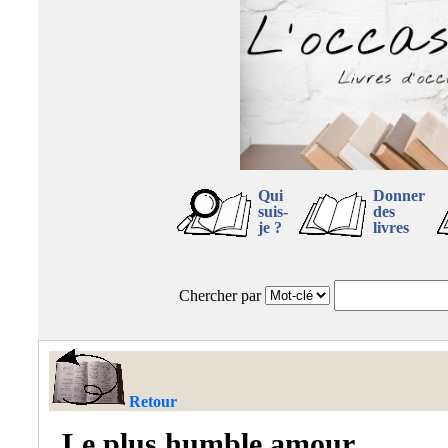
Qui
Donner
suis-
des
je ?
livres
Chercher par
Retour
Le plus humble amour