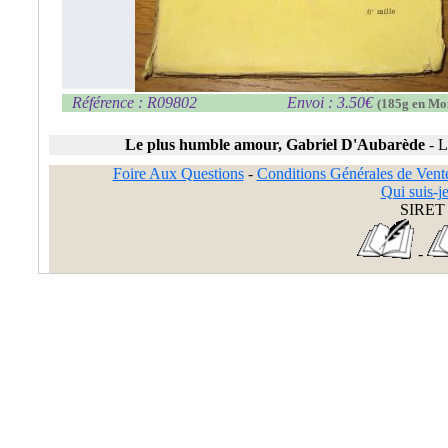
Référence : R09802
Envoi : 3.50€
(185g en Mo
Le plus humble amour, Gabriel D'Aubarède
-
L
Foire Aux Questions
-
Conditions Générales de Vent
Qui suis-je
SIRET 
-