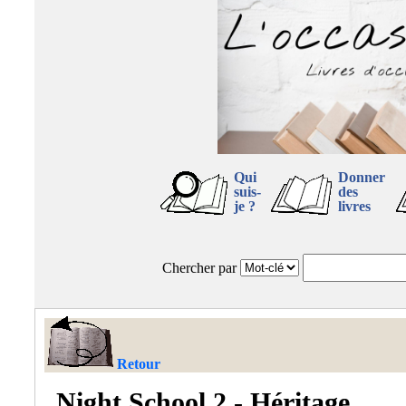
Qui
Donner
suis-
des
je ?
livres
Chercher par
Retour
Night School 2 - Héritage