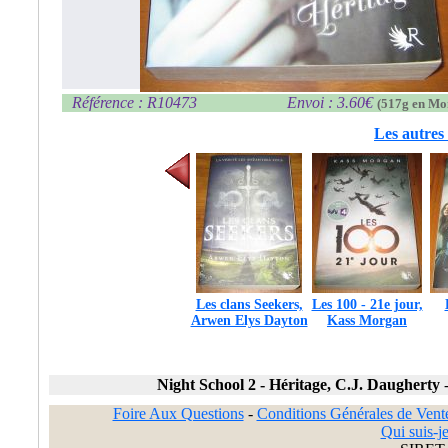
Référence : R10473
Envoi : 3.60€
(517g en Mo
Les autres 
Les clans Seekers,
Les 100 - 21e jour,
Arwen Elys Dayton
Kass Morgan
Night School 2 - Héritage, C.J. Daugherty
Foire Aux Questions
-
Conditions Générales de Vent
Qui suis-je