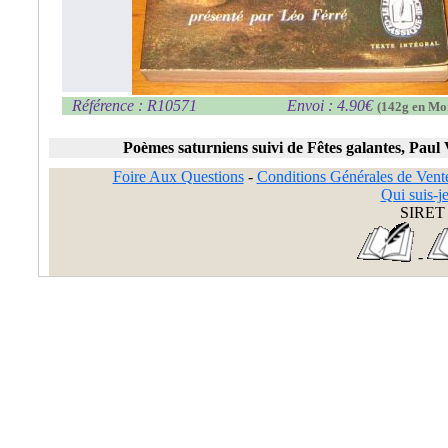
Référence : R10571
Envoi : 4.90€
(142g en Mo
Poèmes saturniens suivi de Fêtes galantes, Paul 
Foire Aux Questions
-
Conditions Générales de Vent
Qui suis-je
SIRET 
-