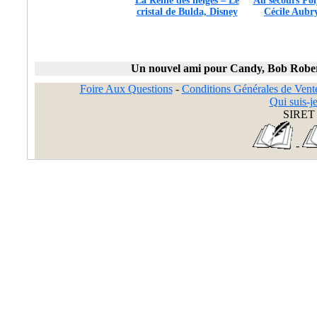
La Reine des neiges – Le
Au secours Pol
cristal de Bulda, Disney
Cécile Aubr
Un nouvel ami pour Candy, Bob Robe
Foire Aux Questions
-
Conditions Générales de Vent
Qui suis-je
SIRET 
-