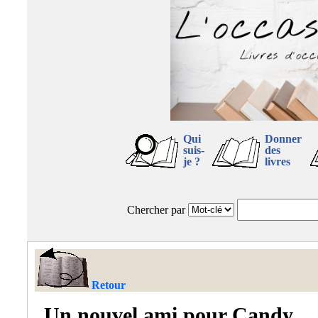
Qui
Donner
suis-
des
je ?
livres
Chercher par
Retour
Un nouvel ami pour Candy