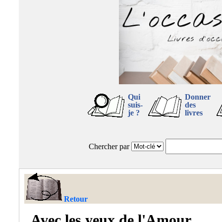
Qui
Donner
suis-
des
je ?
livres
Chercher par
Retour
Avec les yeux de l'Amour