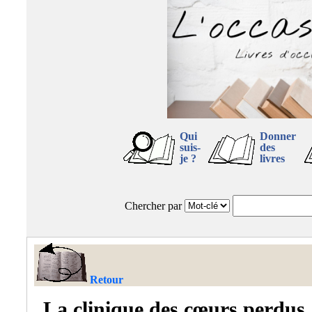
Qui
Donner
suis-
des
je ?
livres
Chercher par
Retour
La clinique des cœurs perdus