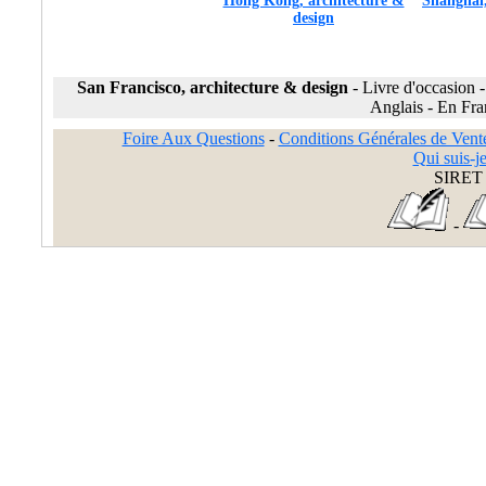
Hong Kong, architecture &
Shanghai,
design
San Francisco, architecture & design
-
Livre d'occasion
Anglais
-
En Fran
Foire Aux Questions
-
Conditions Générales de Vent
Qui suis-je
SIRET 
-