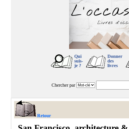
Qui
Donner
suis-
des
je ?
livres
Chercher par
Retour
San Francisco, architecture &