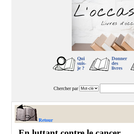
Qui
Donner
suis-
des
je ?
livres
Chercher par
Retour
En luttant contre le cancer