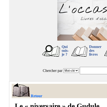
Qui
Donner
suis-
des
je ?
livres
Chercher par
Retour
Le « niversaire » de Gudule