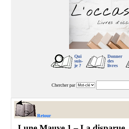
Qui
Donner
suis-
des
je ?
livres
Chercher par
Retour
Lune Mauve 1 – La disparue