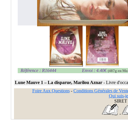
Référence : R16444
Envoi : 4.40€
(487g en Mo
Lune Mauve 1 – La disparue, Marilou Aznar
-
Livre d'occ
Foire Aux Questions
-
Conditions Générales de Vent
Qui suis-je
SIRET 
-