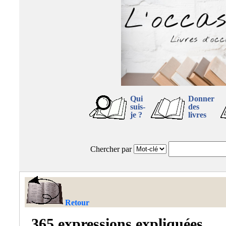
Qui
Donner
suis-
des
je ?
livres
Chercher par
Retour
365 expressions expliquées