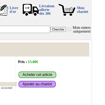
Livraison
Livre
Mon
offerte
d'or
chariot
dès 30€
Mots entiers
uniquement
Prix :
15.00€
:
02/10/2020