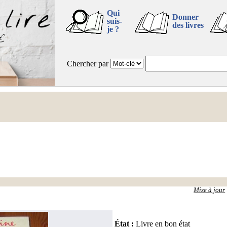
Qui
Donner
suis-
des livres
je ?
Chercher par
Mise à jour
État
:
Livre en bon état