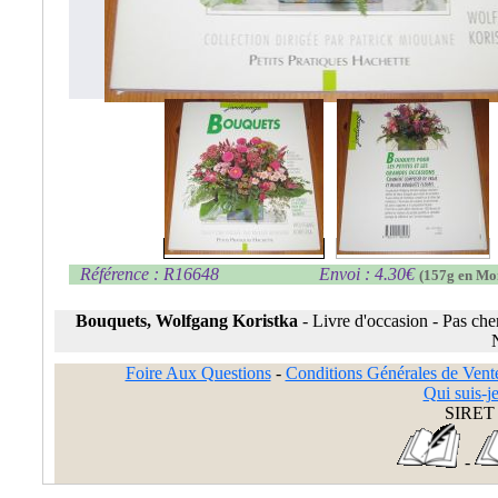
Référence : R16648
Envoi : 4.30€
(157g en Mo
Bouquets, Wolfgang Koristka
-
Livre d'occasion
-
Pas che
Foire Aux Questions
-
Conditions Générales de Vent
Qui suis-je
SIRET 
-