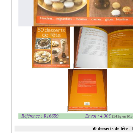
Référence : R16659
Envoi : 4.30€
(141g en Mo
50 desserts de fête
-