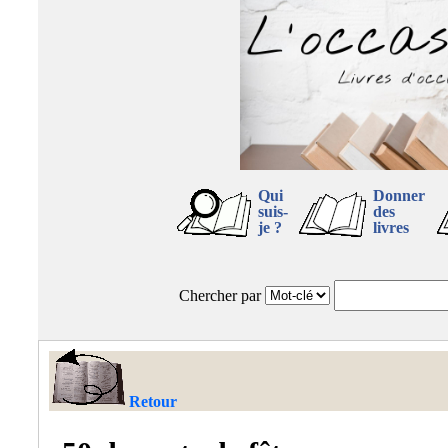
Qui
Donner
suis-
des
je ?
livres
Chercher par
Retour