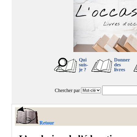
Qui
Donner
suis-
des
je ?
livres
Chercher par
Retour