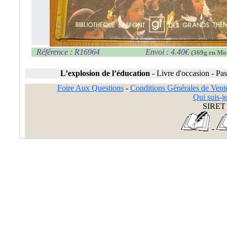
Référence : R16964
Envoi : 4.40€
(369g en Mo
L’explosion de l’éducation
-
Livre d'occasion
-
Pas
Foire Aux Questions
-
Conditions Générales de Vent
Qui suis-je
SIRET 
-