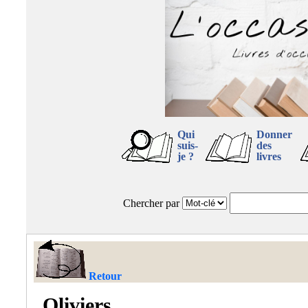
Qui
Donner
suis-
des
je ?
livres
Chercher par
Retour
Oliviers