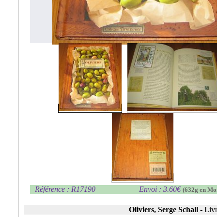
Référence : R17190
Envoi : 3.60€
(632g en Mo
Oliviers, Serge Schall
-
Livr