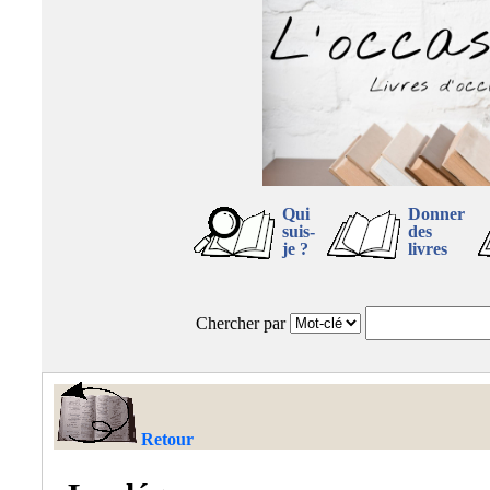
Qui
Donner
suis-
des
je ?
livres
Chercher par
Retour