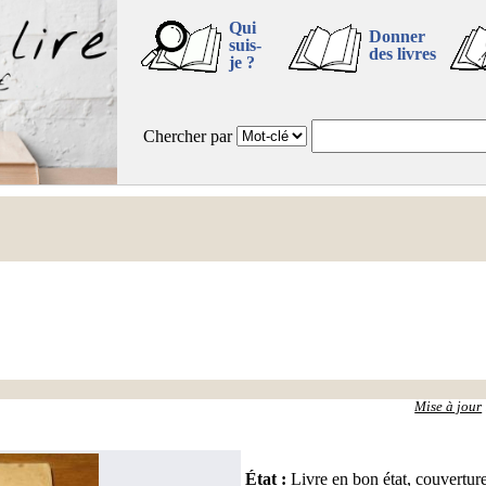
Qui
Donner
suis-
des livres
je ?
Chercher par
Mise à jour
État
:
Livre en bon état, couvertur