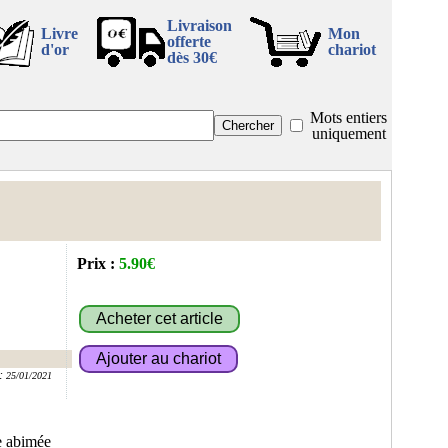
Livraison
Livre
Mon
offerte
d'or
chariot
dès 30€
Mots entiers
uniquement
Prix :
5.90€
:
25/01/2021
e abimée