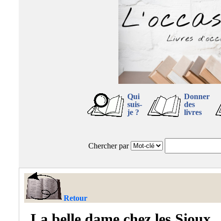
Qui
Donner
suis-
des
je ?
livres
Chercher par
Retour
La belle dame chez les Sioux