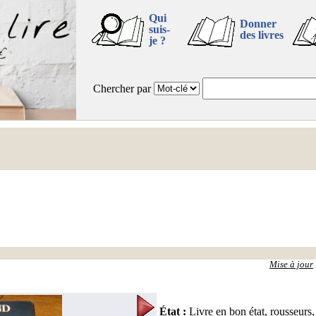
Qui
Donner
suis-
des livres
je ?
Chercher par
Mise à jour
État
:
Livre en bon état, rousseurs