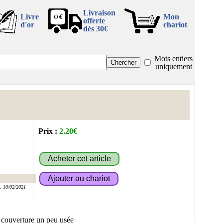
Livraison
Livre
Mon
offerte
d'or
chariot
dès 30€
Mots entiers
uniquement
Prix :
2.20€
:
10/02/2021
, couverture un peu usée