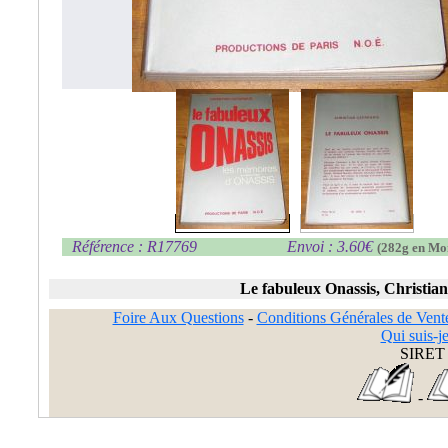
Référence : R17769
Envoi : 3.60€
(282g en Mo
Le fabuleux Onassis, Christia
Foire Aux Questions
-
Conditions Générales de Vent
Qui suis-je
SIRET 
-