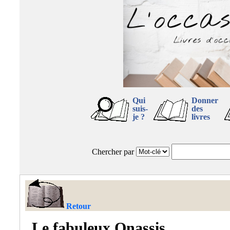
Qui
Donner
suis-
des
je ?
livres
Chercher par
Retour
Le fabuleux Onassis