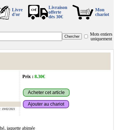
Livraison
Livre
Mon
offerte
d'or
chariot
dès 30€
Mots entiers
uniquement
Prix :
8.30€
:
19/02/2021
ché, jaquette abimée