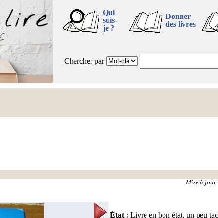
Qui
Donner
suis-
des livres
je ?
Chercher par
Mise à jour
État
:
Livre en bon état, un peu ta