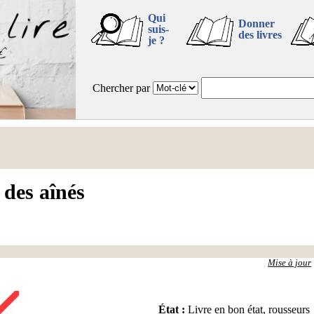
Qui
Donner
suis-
des livres
je ?
Chercher par
 des aînés
Mise à jour
État
:
Livre en bon état, rousseurs