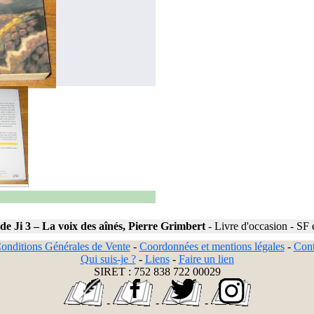
de Ji 3 – La voix des aînés, Pierre Grimbert
-
Livre d'occasion
-
SF 
onditions Générales de Vente
-
Coordonnées et mentions légales
-
Cont
Qui suis-je ?
-
Liens
-
Faire un lien
SIRET : 752 838 722 00029
-
-
-