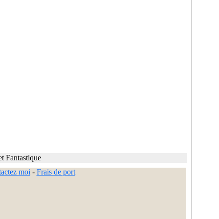
et Fantastique
actez moi
-
Frais de port