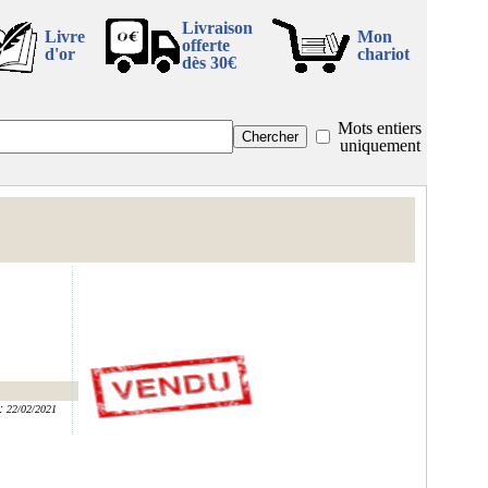
Livraison
Livre
Mon
offerte
d'or
chariot
dès 30€
Mots entiers
uniquement
:
22/02/2021