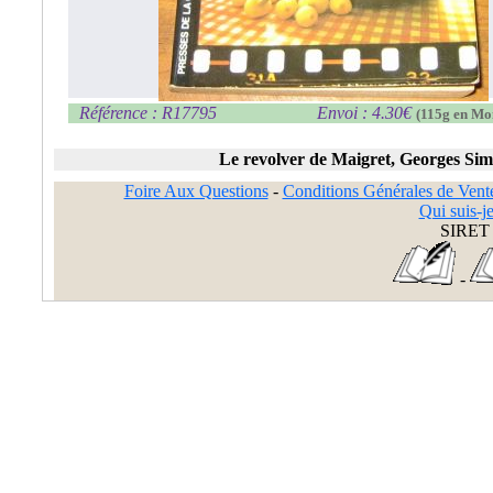
Référence : R17795
Envoi : 4.30€
(115g en Mo
Le revolver de Maigret, Georges Si
Foire Aux Questions
-
Conditions Générales de Vent
Qui suis-je
SIRET 
-