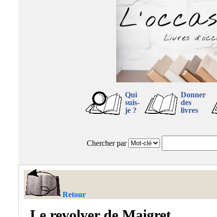
Qui
Donner
suis-
des
je ?
livres
Chercher par
Retour
Le revolver de Maigret