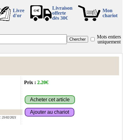
Livraison
Livre
Mon
offerte
d'or
chariot
dès 30€
Mots entiers
uniquement
Prix :
2.20€
:
25/02/2021