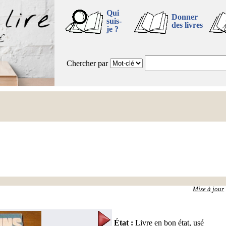
Qui
Donner
suis-
des livres
je ?
Chercher par
Mise à jour
État
:
Livre en bon état, usé