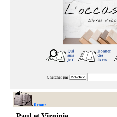
Qui
Donner
suis-
des
je ?
livres
Chercher par
Retour
Paul et Virginie