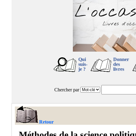
Qui
Donner
suis-
des
je ?
livres
Chercher par
Retour
Méthodes de la science politi