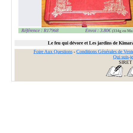
Référence : R17968
Envoi : 3.80€
(334g en Mo
Le feu qui dévore et Les jardins de Kim
Foire Aux Questions
-
Conditions Générales de Vent
Qui suis-je
SIRET 
-