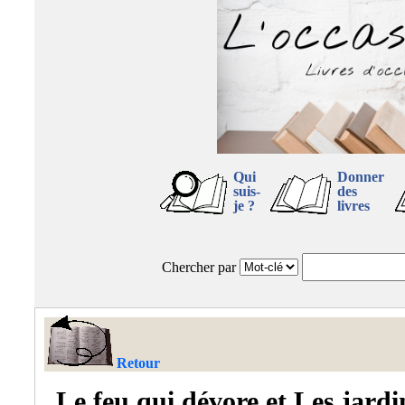
Qui
Donner
suis-
des
je ?
livres
Chercher par
Retour
Le feu qui dévore et Les jard