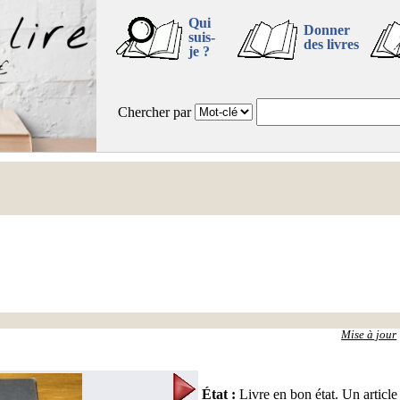
Qui
Donner
suis-
des livres
je ?
Chercher par
Mise à jour
État
:
Livre en bon état. Un article