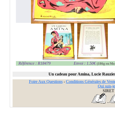
Référence : R18479
Envoi : 1.50€
(186g en Mo
Un cadeau pour Amina, Lucie Rauzie
Foire Aux Questions
-
Conditions Générales de Vent
Qui suis-je
SIRET 
-