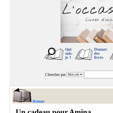
Qui
Donner
suis-
des
je ?
livres
Chercher par
Retour
Un cadeau pour Amina