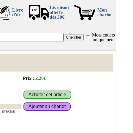
Livraison
Livre
Mon
offerte
d'or
chariot
dès 30€
Mots entiers
uniquement
Prix :
2.20€
:
15/10/2021