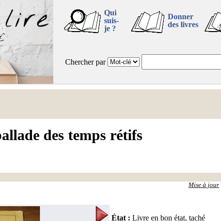
Qui
Donner
suis-
des livres
je ?
Chercher par
ballade des temps rétifs
Mise à jour
État
:
Livre en bon état, taché