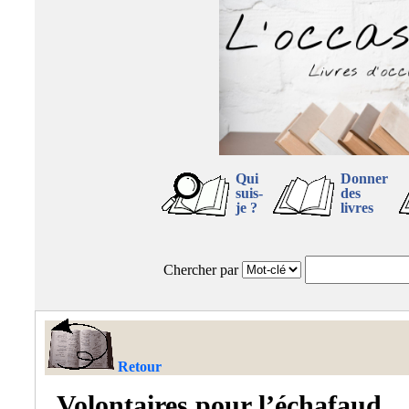
Qui
Donner
suis-
des
je ?
livres
Chercher par
Retour
Volontaires pour l’échafaud