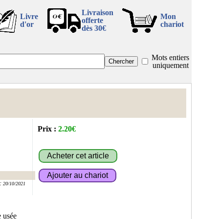
Livraison
Livre
Mon
offerte
d'or
chariot
dès 30€
Mots entiers
uniquement
Prix :
2.20€
:
20/10/2021
e usée