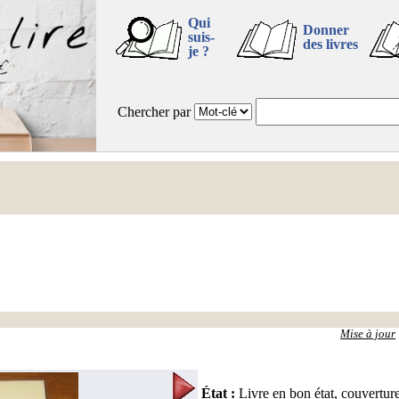
Qui
Donner
suis-
des livres
je ?
Chercher par
Mise à jour
État
:
Livre en bon état, couvertur