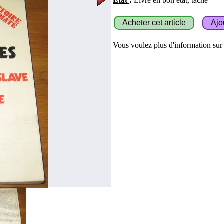
État
:
Livre en bon état, taché
Vous voulez plus d'information sur c