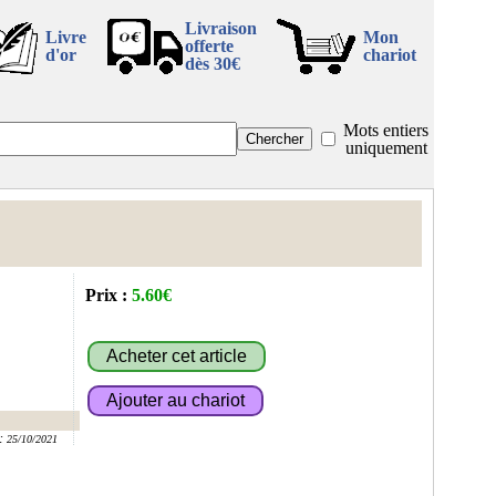
Livraison
Livre
Mon
offerte
d'or
chariot
dès 30€
Mots entiers
uniquement
Prix :
5.60€
:
25/10/2021