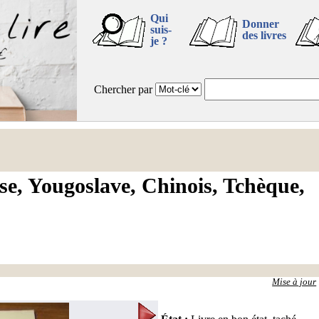
Qui
Donner
suis-
des livres
je ?
Chercher par
e, Yougoslave, Chinois, Tchèque,
Mise à jour