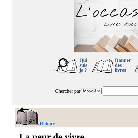
Qui
Donner
suis-
des
je ?
livres
Chercher par
Retour
La peur de vivre