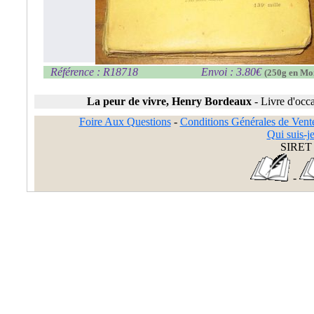
Référence : R18718
Envoi : 3.80€
(250g en Mo
La peur de vivre, Henry Bordeaux
-
Livre d'occ
Foire Aux Questions
-
Conditions Générales de Vent
Qui suis-je
SIRET 
-