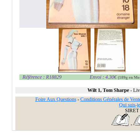
Référence : R18829
Envoi : 4.30€
(189g en Mo
Wilt 1, Tom Sharpe
-
Liv
Foire Aux Questions
-
Conditions Générales de Vent
Qui suis-je
SIRET 
-