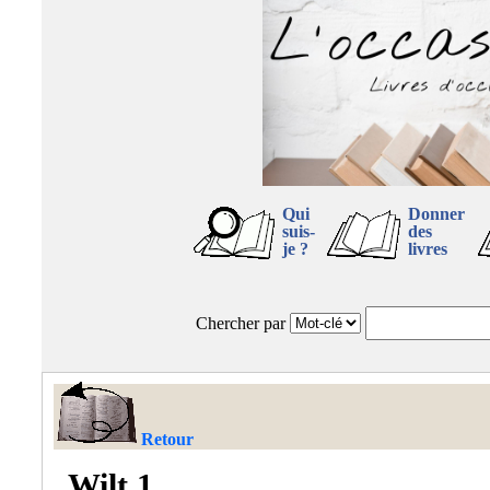
Qui
Donner
suis-
des
je ?
livres
Chercher par
Retour
Wilt 1