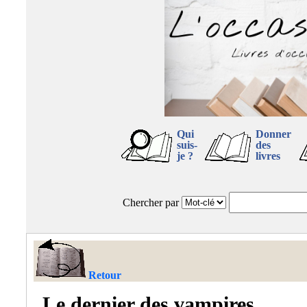
Qui
Donner
suis-
des
je ?
livres
Chercher par
Retour
Le dernier des vampires