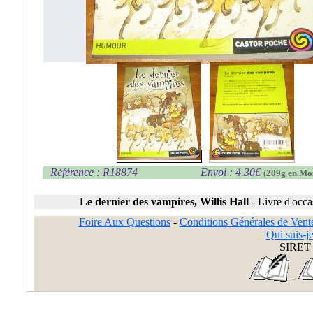
Référence : R18874
Envoi : 4.30€
(209g en Mo
Le dernier des vampires, Willis Hall
-
Livre d'occa
Foire Aux Questions
-
Conditions Générales de Vent
Qui suis-je
SIRET 
-