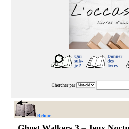
Qui
Donner
suis-
des
je ?
livres
Chercher par
Retour
Ghost Walkers 3 – Jeux Noct