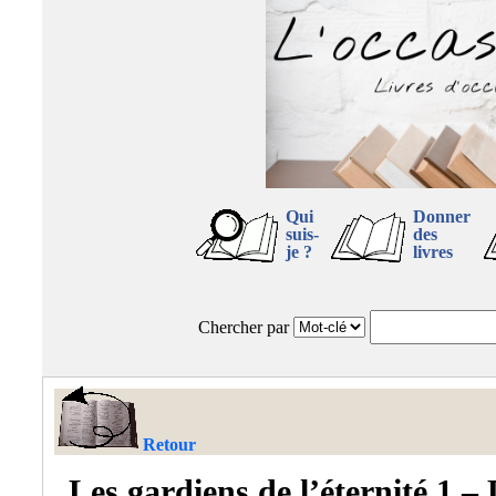
Qui
Donner
suis-
des
je ?
livres
Chercher par
Retour
Les gardiens de l’éternité 1 –