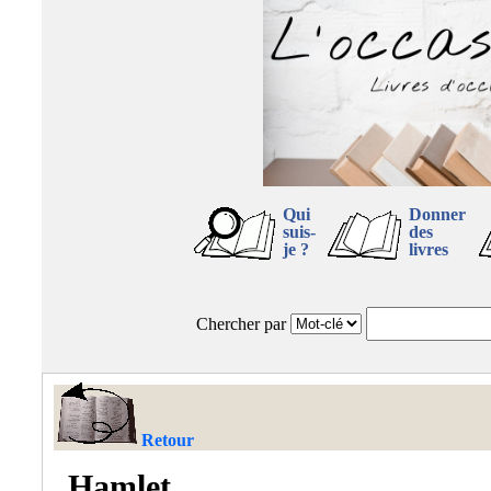
Qui
Donner
suis-
des
je ?
livres
Chercher par
Retour
Hamlet