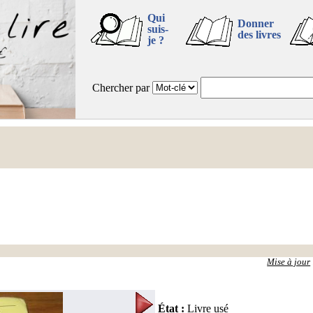
Qui
Donner
suis-
des livres
je ?
Chercher par
Mise à jour
État
:
Livre usé