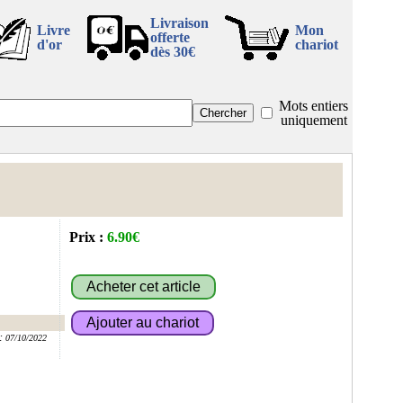
Livraison
Livre
Mon
offerte
d'or
chariot
dès 30€
Mots entiers
uniquement
Prix :
6.90€
:
07/10/2022