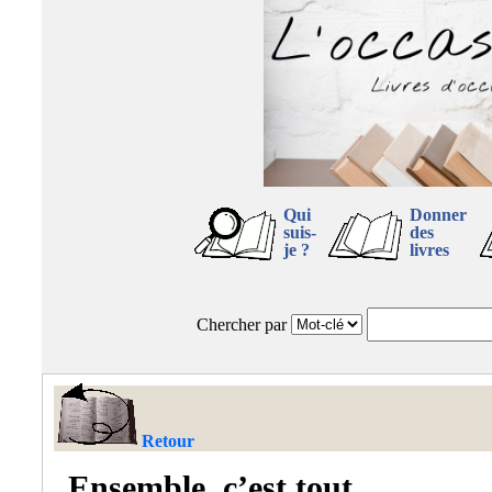
Qui
Donner
suis-
des
je ?
livres
Chercher par
Retour
Ensemble, c’est tout