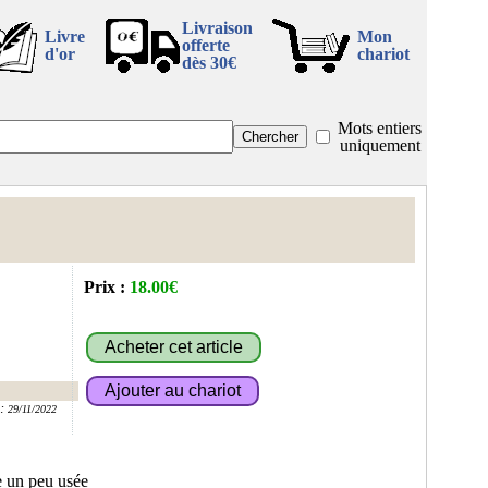
Livraison
Livre
Mon
offerte
d'or
chariot
dès 30€
Mots entiers
uniquement
Prix :
18.00€
:
29/11/2022
e un peu usée