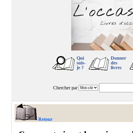
Qui
Donner
suis-
des
je ?
livres
Chercher par
Retour