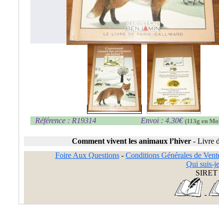
Référence : R19314
Envoi : 4.30€
(113g en Mo
Comment vivent les animaux l’hiver
-
Livre 
Foire Aux Questions
-
Conditions Générales de Vent
Qui suis-je
SIRET 
-