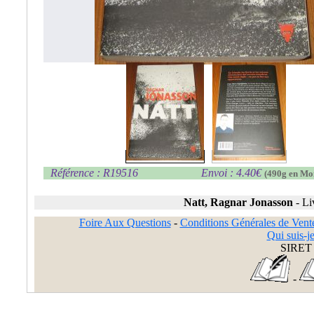
Référence : R19516
Envoi : 4.40€
(490g en Mo
Natt, Ragnar Jonasson
-
Li
Foire Aux Questions
-
Conditions Générales de Vent
Qui suis-je
SIRET 
-