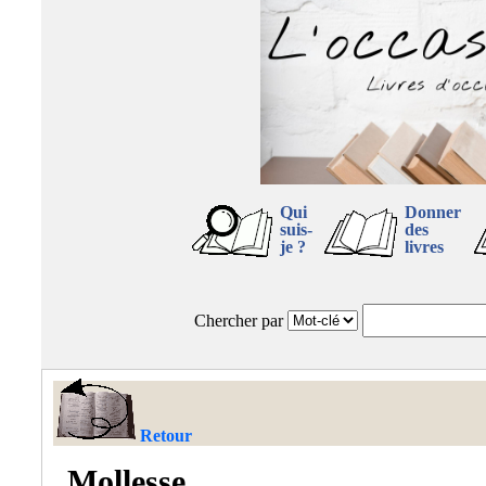
Qui
Donner
suis-
des
je ?
livres
Chercher par
Retour
Mollesse