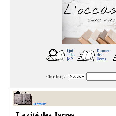
Qui
Donner
suis-
des
je ?
livres
Chercher par
Retour
La cité des Jarres