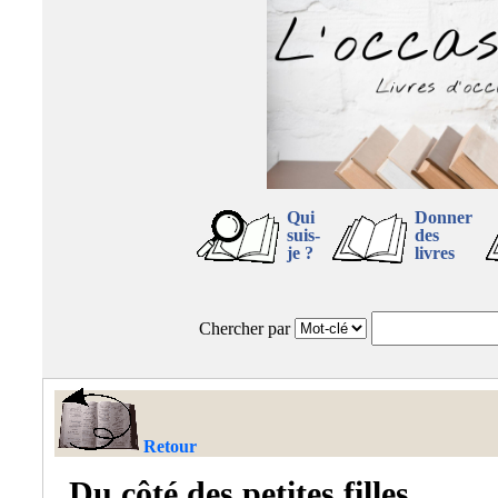
Qui
Donner
suis-
des
je ?
livres
Chercher par
Retour
Du côté des petites filles