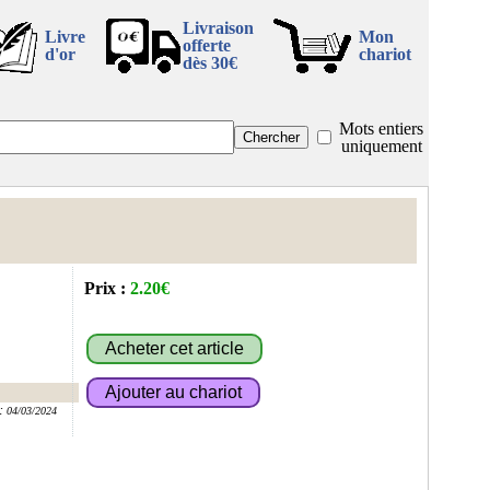
Livraison
Livre
Mon
offerte
d'or
chariot
dès 30€
Mots entiers
uniquement
Prix :
2.20€
:
04/03/2024