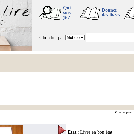
Qui
Donner
suis-
des livres
je ?
Chercher par
Mise à jour
État
:
Livre en bon état