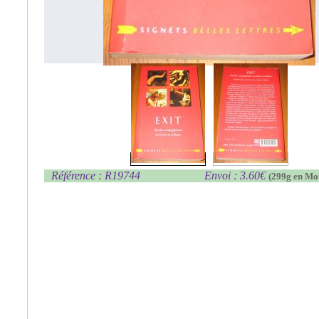
Référence : R19744
Envoi : 3.60€
(299g en Mo